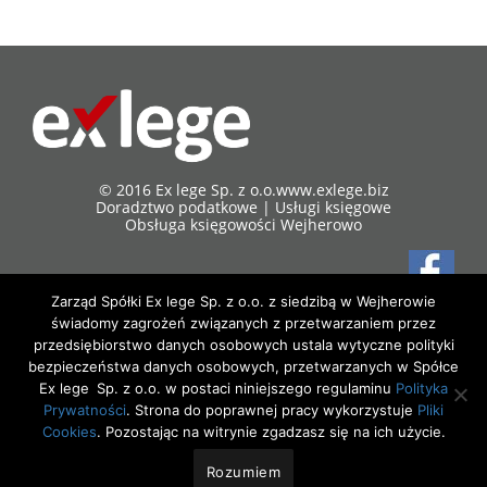
© 2016 Ex lege Sp. z o.o.
www.exlege.biz
Doradztwo podatkowe | Usługi księgowe
Obsługa księgowości Wejherowo
Zarząd Spółki Ex lege Sp. z o.o. z siedzibą w Wejherowie
84-200 Wejherowo
świadomy zagrożeń związanych z przetwarzaniem przez
ul. 3 maja 17/7
przedsiębiorstwo danych osobowych ustala wytyczne polityki
Tel/fax 58 738 98 58
bezpieczeństwa danych osobowych, przetwarzanych w Spółce
kom. 510 179 851
Ex lege Sp. z o.o. w postaci niniejszego regulaminu
Polityka
SEO PARTNER
Zarząd Spółki Ex lege Sp. z o.o. z siedzibą w Wejherowie świadomy zagrożeń
Prywatności
. Strona do poprawnej pracy wykorzystuje
Pliki
związanych z przetwarzaniem przez przedsiębiorstwo danych osobowych ustala
Cookies
. Pozostając na witrynie zgadzasz się na ich użycie.
wytyczne polityki bezpieczeństwa danych osobowych, przetwarzanych w Spółce
Ex lege Sp. z o.o., w postaci niniejszego regulaminu
Polityka Prywatności
. Strona
do poprawnej pracy wykorzystuje
Pliki Cookies
. Pozostając na witrynie zgadzasz
Rozumiem
się na ich użycie.