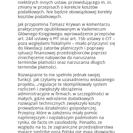
niektórych innych ustaw, przewidującego m. in.
zmiany w przepisach o korekcie kosztów
podatkowych. Nie będzie obowiązkowej korekty
kosztów podatkowych.
Jak przypomina Tomasz Krywan w komentarzu
praktycznym opublikowanym w Vademecum
Głównego Księgowego, wprowadzenie przepisów
art. 24d ustawy o PIT oraz art. 15b ustawy o CIT –
poza względami fiskalnymi – miało przyczynić się
do likwidacji zatorów płatniczych i poprawy
sytuacji finansowej przedsiębiorców poprzez
zniechęcenie nabywców do naruszania
terminów płatności oraz narzucania długich
terminów płatności.
Rozwiązanie to nie spełniło jednak swojej
funkcji. Jak czytamy w uzasadnieniu wskazanego
projektu, „regulacje te skomplikowały system
rozliczeń i zwiększyły obciążenia
administracyjne w firmach, w szczególności w
małych, gdzie wdrożenie dodatkowych
rozwiązań technicznych zwiększyło koszty
prowadzenia działalności gospodarczej.
Przepisy, które w założeniu miały pomóc
najmniejszym i najsłabszym podmiotom na
rynku, de facto im zaszkodziły. Ponadto, ze
względu na to, że zagraniczne przedsiębiorstwa
mające siedzibę poza Polską nie mają obowiązku