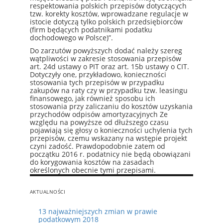
respektowania polskich przepisów dotyczących
tzw. korekty kosztów, wprowadzane regulacje w
istocie dotyczą tylko polskich przedsiębiorców
(firm będących podatnikami podatku
dochodowego w Polsce)”.
Do zarzutów powyższych dodać należy szereg
wątpliwości w zakresie stosowania przepisów
art. 24d ustawy o PIT oraz art. 15b ustawy o CIT.
Dotyczyły one, przykładowo, konieczności
stosowania tych przepisów w przypadku
zakupów na raty czy w przypadku tzw. leasingu
finansowego, jak również sposobu ich
stosowania przy zaliczaniu do kosztów uzyskania
przychodów odpisów amortyzacyjnych Ze
względu na powyższe od dłuższego czasu
pojawiają się głosy o konieczności uchylenia tych
przepisów, czemu wskazany na wstępie projekt
czyni zadość. Prawdopodobnie zatem od
początku 2016 r. podatnicy nie będą obowiązani
do korygowania kosztów na zasadach
określonych obecnie tymi przepisami.
AKTUALNOŚCI
13 najważniejszych zmian w prawie
podatkowym 2018