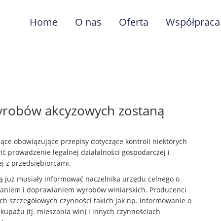
Home
O nas
Oferta
Współpraca
yrobów akcyzowych zostaną
ące obowiązujące przepisy dotyczące kontroli niektórych
 prowadzenie legalnej działalności gospodarczej i
ej z przedsiębiorcami.
ą już musiały informować naczelnika urzędu celnego o
zaniem i doprawianiem wyrobów winiarskich. Producenci
ch szczegółowych czynności takich jak np. informowanie o
kupażu (tj. mieszania win) i innych czynnościach