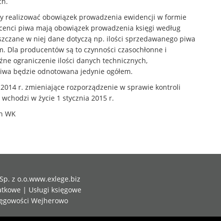
ch.
y realizować obowiązek prowadzenia ewidencji w formie
ucenci piwa mają obowiązek prowadzenia księgi według
zczane w niej dane dotyczą np. ilości sprzedawanego piwa
zem. Dla producentów są to czynności czasochłonne i
źne ograniczenie ilości danych technicznych,
piwa będzie odnotowana jedynie ogółem.
 2014 r. zmieniające rozporządzenie w sprawie kontroli
wchodzi w życie 1 stycznia 2015 r.
ch WK
p. z o.o.
www.exlege.biz
tkowe | Usługi księgowe
ięgowości Wejherowo