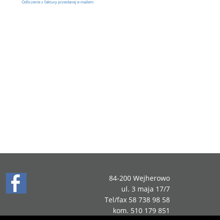
Odliczenie z faktury przesłanej e-mailem
84-200 Wejherowo
ul. 3 maja 17/7
Tel/fax 58 738 98 58
kom. 510 179 851