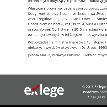
technicznych dotyczących procesów produkcyjny
Właściciele browarów będą w sposób uproszczon
Księgi kontroli przychodu i rozchodu piwa .Prod
wzoru regulowanego przepisami. Obecnie zamies
z podziałem na beczki, kegi, butelki, puszki i lu
pracochłonne. Od 1 stycznia 2015 r. nastąpi wyra
ewidencjonowanych w tej księdze – np. wysyłka 
Rozporządzenie ministra finansów z 18 listopada
niektórych wyrobów akcyzowych (Dz.U. poz. 1660) 
Jolanta Mazur, Redakcja Publikacji Elektroniczny
© 2016 Ex lege S
Doradztwo poda
Obsługa ks