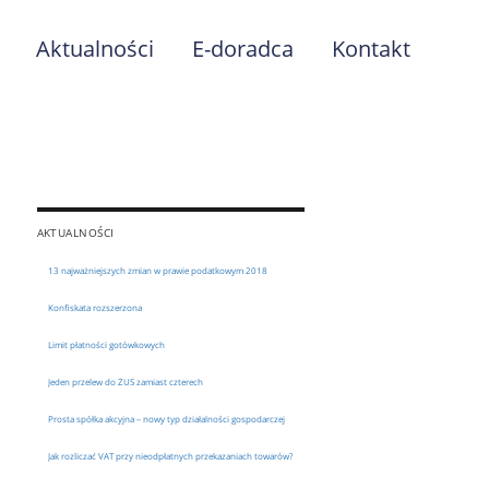
Aktualności
E-doradca
Kontakt
AKTUALNOŚCI
13 najważniejszych zmian w prawie podatkowym 2018
Konfiskata rozszerzona
Limit płatności gotówkowych
Jeden przelew do ZUS zamiast czterech
Prosta spółka akcyjna – nowy typ działalności gospodarczej
Jak rozliczać VAT przy nieodpłatnych przekazaniach towarów?