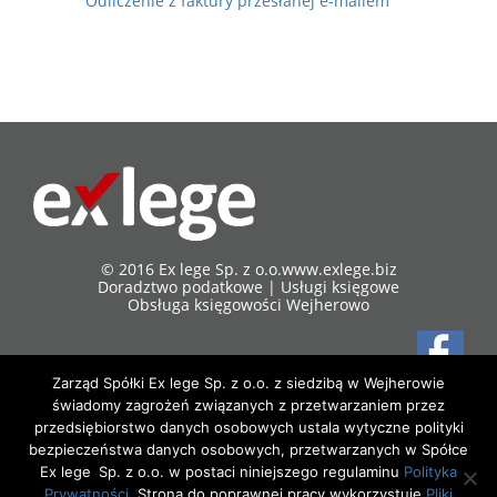
Odliczenie z faktury przesłanej e-mailem
© 2016 Ex lege Sp. z o.o.
www.exlege.biz
Doradztwo podatkowe | Usługi księgowe
Obsługa księgowości Wejherowo
Zarząd Spółki Ex lege Sp. z o.o. z siedzibą w Wejherowie
84-200 Wejherowo
świadomy zagrożeń związanych z przetwarzaniem przez
ul. 3 maja 17/7
przedsiębiorstwo danych osobowych ustala wytyczne polityki
Tel/fax 58 738 98 58
bezpieczeństwa danych osobowych, przetwarzanych w Spółce
kom. 510 179 851
Ex lege Sp. z o.o. w postaci niniejszego regulaminu
Polityka
SEO PARTNER
Zarząd Spółki Ex lege Sp. z o.o. z siedzibą w Wejherowie świadomy zagrożeń
Prywatności
. Strona do poprawnej pracy wykorzystuje
Pliki