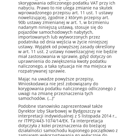
skorygowania odliczonego podatku VAT przy ich
nabyciu. Prawo to nie ulega zmianie na skutek
wprowadzonego przepisu art. 11 ust. 1 ustawy
nowelizującej, zgodnie z którym przepisy art.
90b ustawy zmienianej w art. 1, w brzmieniu
nadanym niniejszą ustawą, stosuje się do
pojazdów samochodowych nabytych,
importowanych lub wytworzonych przez
podatnika od dnia wejścia w życie niniejszej
ustawy. Wyjątek od powyższej zasady określony
w art. 11 ust. 2 ustawy nowelizacyjnej nie będzie
miał zastosowania w sprawie, gdyż dotyczy on
uprawnienia do zwiększenia kwoty podatku
naliczonego, a taka sytuacja nie ma miejsca w
rozpatrywanej sprawie.
Mając na uwadze powyższe przepisy,
Wnioskodawca nie jest zobowiązany do
korygowania podatku naliczonego odliczonego z
uwagi na zmianę przeznaczenia tych
samochodów. (…)”
Podobne stanowisko zaprezentował także
Dyrektor Izby Skarbowej w Bydgoszczy w
interpretacji indywidualnej z 5 listopada 2014 r.,
nr ITPP2/443-1074/14/EK. Ta interpretacja
dotyczyła z kolei przeznaczenia do bieżącej
działalności samochodu kupionego początkowo z
zamiarem wykorzystywania go wyłącznie do