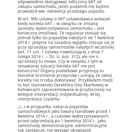
odpowiednio skorygować odliczony VAT od
zakupu samochodu, jeżeli podatnik nie będzie
prowadził ww. ewidencji przebiegu pojazdu.
W art. 90b ustawy o VAT ustawodawca wskazał,
kiedy korekta VAT – w związku ze zmianą
sposobu wykorzystywania samochodu – jest
konieczna (możliwa). Te regulacje stosuje się
jednak tylko do pojazdów nabytych od 1 kwietnia
2014 r. Jedynie na zasadzie wyjątku stosuje się je
przy sprzedaży samochodów nabytych wcześniej
(art. 11 ust. 1 ustawy nowelizującej z dnia 7
lutego 2014 r. – Dz. U. poz. 312), ale nie o
sprzedaży tu mowa. Czy w związku z tym w
omawianej sytuacji korekta VAT nie jest
konieczna? Organy podatkowe przyjmują tu
literalne brzmienie przepisów i uznają, że takiej
korekty nie trzeba dokonywać. Przykładem może
tu być stanowisko Dyrektora Izby Skarbowej w
Katowicach zaprezentowane w przytoczonej na
wstępie interpretacji indywidualnej. W tej
interpretacji czytamy:
„(…) w przypadku nabycia pojazdów
samochodowych jako towary handlowe przed 1
kwietnia 2014 r., a czasowo wykorzystywanych,
przed odprzedażą po 1 kwietnia 2014 r., jako
samochody demonstracyjne, administracyjne
lub zastępcze, nie wystąpi obowiązek