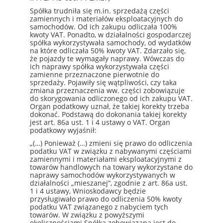
Spółka trudniła się m.in. sprzedażą części
zamiennych i materiałów eksploatacyjnych do
samochodów. Od ich zakupu odliczała 100%
kwoty VAT. Ponadto, w działalności gospodarczej
spółka wykorzystywała samochody, od wydatków
na które odliczała 50% kwoty VAT. Zdarzało się,
że pojazdy te wymagały naprawy. Wówczas do
ich naprawy spółka wykorzystywała części
zamienne przeznaczone pierwotnie do
sprzedaży. Pojawiły się wątpliwości, czy taka
zmiana przeznaczenia ww. części zobowiązuje
do skorygowania odliczonego od ich zakupu VAT.
Organ podatkowy uznał, że takiej korekty trzeba
dokonać. Podstawą do dokonania takiej korekty
jest art. 86a ust. 1 i 4 ustawy o VAT. Organ
podatkowy wyjaśnił:
„(…) Ponieważ (…) zmieni się prawo do odliczenia
podatku VAT w związku z nabywanymi częściami
zamiennymi i materiałami eksploatacyjnymi z
towarów handlowych na towary wykorzystane do
naprawy samochodów wykorzystywanych w
działalności „mieszanej”, zgodnie z art. 86a ust.
1 i 4 ustawy, Wnioskodawcy będzie
przysługiwało prawo do odliczenia 50% kwoty
podatku VAT związanego z nabyciem tych
towarów. W związku z powyższymi
okolicznościami Spółka zobowiązana jest do