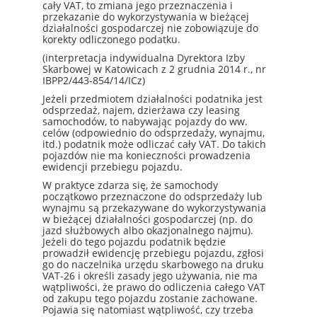
cały VAT, to zmiana jego przeznaczenia i
przekazanie do wykorzystywania w bieżącej
działalności gospodarczej nie zobowiązuje do
korekty odliczonego podatku.
(interpretacja indywidualna Dyrektora Izby
Skarbowej w Katowicach z 2 grudnia 2014 r., nr
IBPP2/443-854/14/ICz)
Jeżeli przedmiotem działalności podatnika jest
odsprzedaż, najem, dzierżawa czy leasing
samochodów, to nabywając pojazdy do ww.
celów (odpowiednio do odsprzedaży, wynajmu,
itd.) podatnik może odliczać cały VAT. Do takich
pojazdów nie ma konieczności prowadzenia
ewidencji przebiegu pojazdu.
W praktyce zdarza się, że samochody
początkowo przeznaczone do odsprzedaży lub
wynajmu są przekazywane do wykorzystywania
w bieżącej działalności gospodarczej (np. do
jazd służbowych albo okazjonalnego najmu).
Jeżeli do tego pojazdu podatnik będzie
prowadził ewidencję przebiegu pojazdu, zgłosi
go do naczelnika urzędu skarbowego na druku
VAT-26 i określi zasady jego używania, nie ma
wątpliwości, że prawo do odliczenia całego VAT
od zakupu tego pojazdu zostanie zachowane.
Pojawia się natomiast wątpliwość, czy trzeba