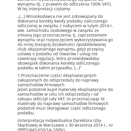
wynajmu (tj. z prawem do odliczenia 100% VAT).
W tej interpretacji czytamy:
„(…) Wnioskodawca nie jest zobowiązany do
dokonania korekty kwoty podatku naliczonego
odliczonej w związku z nabyciem w lutym 2014 r.
ww. samochodu osobowego w związku ze
zmianą jego przeznaczenia, tj. zaprzestaniem
wynajmu oraz rozpoczęciem wykorzystywania go
do innej bieżącej działalności opodatkowanej
i/lub okazjonalnego wynajmu, gdyż przepisy
ustawy o podatku od towarów i usług nie
zawierają regulacji, która przewidywałaby
obowiązek dokonania korekty odliczonego
podatku w takim przypadku. (…)”
1.Przeznaczenie części eksploatacyjnych
zakupionych do odsprzedaży do naprawy
samochodów firmowych
Jeżeli podatnik kupił materiały eksploatacyjne do
samochodów w celu ich odsprzedaży i od
zakupu odliczył cały VAT, to przeznaczając te
materiały do naprawy samochodów firmowych
podatnik musi skorygować część odliczonego
podatku.
(interpretacja indywidualna Dyrektora Izby
Skarbowej w Warszawie z 30 września 2014 r., nr
IPPP2/443-650/14-2/KBr)