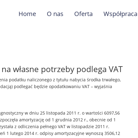
Home
O nas
Oferta
Współpraca
 na własne potrzeby podlega VAT
enia podatku naliczonego z tytułu nabycia środka trwałego,
widacją) podlegać będzie opodatkowaniu VAT – wyjaśnia
agnostyczny w dniu 25 listopada 2011 r. o wartości 6097,56
ozpoczęła amortyzację od 1 grudnia 2012 r., obecnie od 1
ystała z odliczenia pełnego VAT w listopadzie 2011 r.
eń 1 lutego 2014 r. odpisy amortyzacyjne wynoszą 3506,12