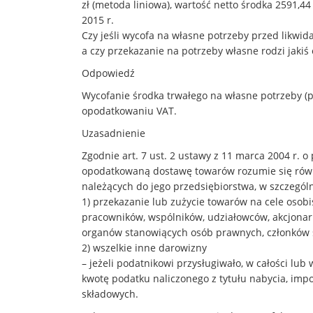
zł (metoda liniowa), wartość netto środka 2591,4
2015 r.
Czy jeśli wycofa na własne potrzeby przed likwi
a czy przekazanie na potrzeby własne rodzi jakiś
Odpowiedź
Wycofanie środka trwałego na własne potrzeby (p
opodatkowaniu VAT.
Uzasadnienie
Zgodnie art. 7 ust. 2 ustawy z 11 marca 2004 r. o 
opodatkowaną dostawę towarów rozumie się równ
należących do jego przedsiębiorstwa, w szczególn
1) przekazanie lub zużycie towarów na cele osob
pracowników, wspólników, udziałowców, akcjonari
organów stanowiących osób prawnych, członków 
2) wszelkie inne darowizny
– jeżeli podatnikowi przysługiwało, w całości lu
kwotę podatku naliczonego z tytułu nabycia, impo
składowych.