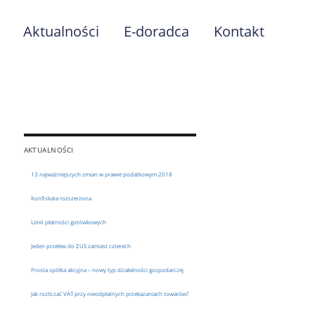
Aktualności
E-doradca
Kontakt
AKTUALNOŚCI
13 najważniejszych zmian w prawie podatkowym 2018
Konfiskata rozszerzona
Limit płatności gotówkowych
Jeden przelew do ZUS zamiast czterech
Prosta spółka akcyjna – nowy typ działalności gospodarczej
Jak rozliczać VAT przy nieodpłatnych przekazaniach towarów?