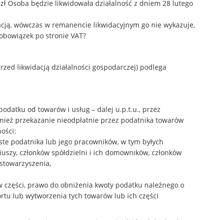
4 zł Osoba będzie likwidowała działalność z dniem 28 lutego
dacją, wówczas w remanencie likwidacyjnym go nie wykazuje,
 obowiązek po stronie VAT?
rzed likwidacją działalności gospodarczej) podlega
podatku od towarów i usług – dalej u.p.t.u., przez
ież przekazanie nieodpłatnie przez podatnika towarów
ości:
iste podatnika lub jego pracowników, w tym byłych
uszy, członków spółdzielni i ich domowników, członków
stowarzyszenia,
b w części, prawo do obniżenia kwoty podatku należnego o
rtu lub wytworzenia tych towarów lub ich części